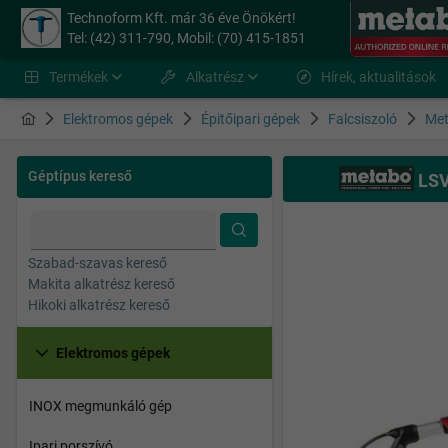
Technoform Kft. már 36 éve Önökért!
Tel: (42) 311-790, Mobil: (70) 415-1851
Termékek
Alkatrész
Hírek, aktualitások
Elektromos gépek
Épitőipari gépek
Falcsiszoló
Me
Géptípus kereső
LSV
Szabad-szavas kereső
Makita alkatrész kereső
Hikoki alkatrész kereső
Elektromos gépek
INOX megmunkáló gép
Ipari porszívó