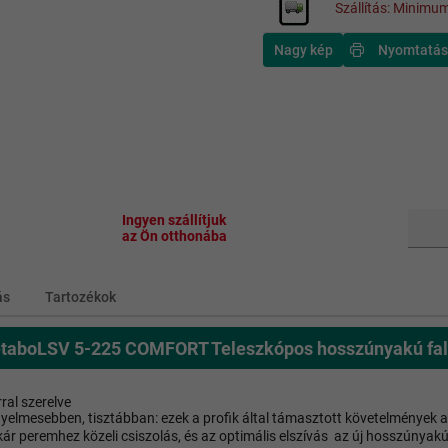
Szállítás: Minimum
Nagy kép
Nyomtatás
Ingyen szállítjuk
az Ön otthonába
ás
Tartozékok
taboLSV 5-225 COMFORT Teleszkópos hosszúnyakú falcs
ral szerelve
elmesebben, tisztábban: ezek a profik által támasztott követelmények 
ár peremhez közeli csiszolás, és az optimális elszívás  az új hosszúnyakú 