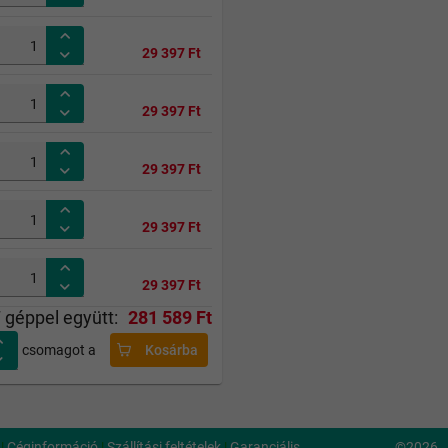
29 397 Ft
29 397 Ft
29 397 Ft
29 397 Ft
29 397 Ft
 géppel együtt:
281 589 Ft
csomagot a
Kosárba
|
Céginformáció
|
Szállítási feltételek
|
Garanciális
©
2026