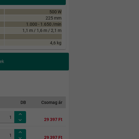
500 W
225 mm
1.000 - 1.650 /min
1,1 m / 1,6 m / 2,1 m
4,6 kg
ek
DB
Csomag ár
29 397 Ft
29 397 Ft