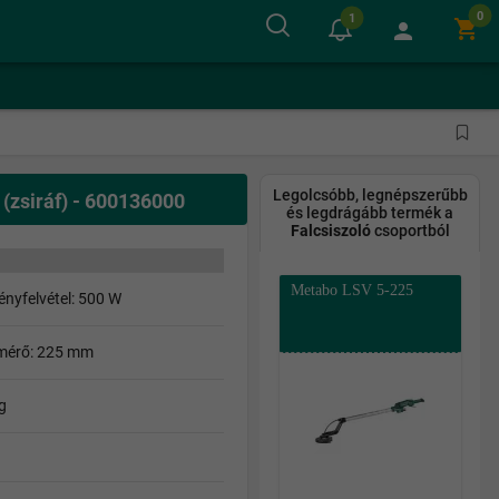
0
1
shopping_cart
person
Legolcsóbb, legnépszerűbb
zsiráf) - 600136000
és legdrágább termék a
Falcsiszoló
csoportból
Metabo LSV 5-225
ényfelvétel: 500 W
tmérő: 225 mm
g