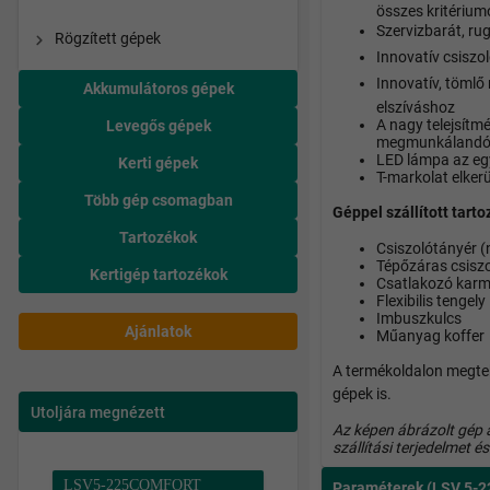
összes kritériumo
Szervizbarát, ru
Rögzített gépek
Innovatív csiszo
Innovatív, tömlő 
Akkumulátoros gépek
elszíváshoz
A nagy telejsítm
Levegős gépek
megmunkálandó a
LED lámpa az eg
Kerti gépek
T-markolat elker
Több gép csomagban
Géppel szállított tart
Tartozékok
Csiszolótányér 
Tépőzáras csisz
Kertigép tartozékok
Csatlakozó kar
Flexibilis tengely
Imbuszkulcs
Ajánlatok
Műanyag koffer
A termékoldalon megtek
gépek is.
Utoljára megnézett
Az képen ábrázolt gép 
szállítási terjedelmet é
LSV5-225COMFORT
Paraméterek
(LSV 5-