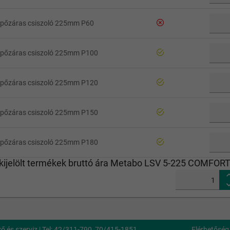
épőzáras csiszoló 225mm P60
épőzáras csiszoló 225mm P100
épőzáras csiszoló 225mm P120
épőzáras csiszoló 225mm P150
épőzáras csiszoló 225mm P180
kijelölt termékek bruttó ára Metabo LSV 5-225 COMFORT
 és szerviz | Tel: 42/311-790, 70/415-1851
Elérhetőség