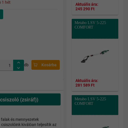
 1 hét
Aktuális ára:
245 290 Ft
Metabo LSV 5-225
COMFORT
db
Kosárba
Aktuális ára:
281 589 Ft
iszoló (zsiráf))
Metabo LSV 5-225
COMFORT
a falak és mennyezetek
csiszolóink kiválóan teljesítik az