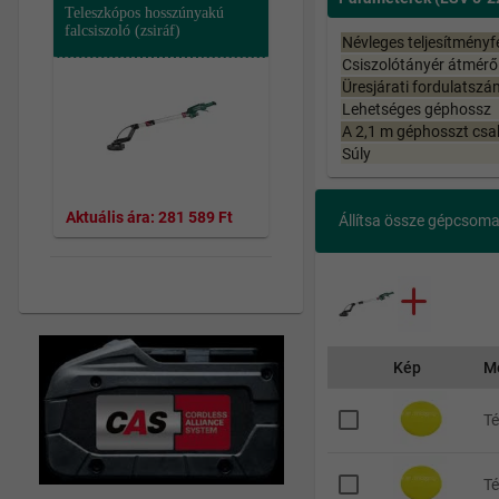
Teleszkópos hosszúnyakú
falcsiszoló (zsiráf)
Névleges teljesítményfe
Csiszolótányér átmérő
Üresjárati fordulatszá
Lehetséges géphossz
A 2,1 m géphosszt csak
Súly
Aktuális ára:
281 589 Ft
Állítsa össze gépcsom
Kép
M
T
T