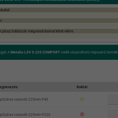
lvétel
m
 plusz toldószár megvásárásával lehet elérni
agját A
Metabo LSV 5-225 COMFORT
mellé vásárolható népszerű termék
egnevezés
Raktár
épőzáras csiszoló 225mm P40
épőzáras csiszoló 225mm P220