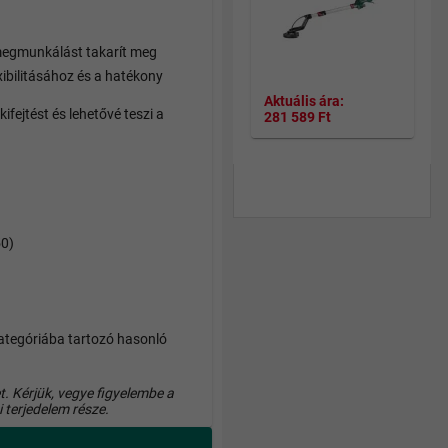
 megmunkálást takarít meg
exibilitásához és a hatékony
Aktuális ára:
ejtést és lehetővé teszi a
281 589 Ft
Teljes termékpaletta a
Falcsiszoló csoportbban >>
50)
ategóriába tartozó hasonló
. Kérjük, vegye figyelembe a
i terjedelem része.