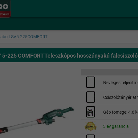
tabo LSV5-225COMFORT
 5-225 COMFORT Teleszkópos hosszúnyakú falcsiszoló (
Névleges teljesítm
Csiszolótányér á
Gép tömege: 4.6 k
3 év garancia