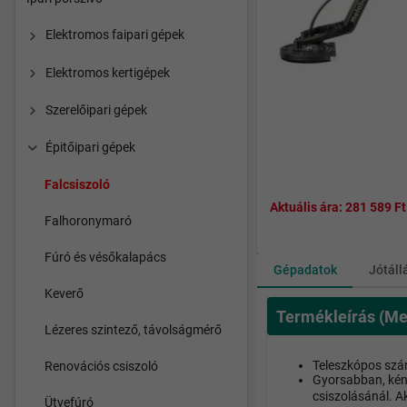
Elektromos faipari gépek
Elektromos kertigépek
Szerelőipari gépek
Épitőipari gépek
Falcsiszoló
Aktuális ára:
281 589 Ft
Falhoronymaró
Fúró és vésőkalapács
Gépadatok
Jótáll
Keverő
Termékleírás (Me
Lézeres szintező, távolságmérő
Teleszkópos szár
Renovációs csiszoló
Gyorsabban, kény
csiszolásánál. Ak
Ütvefúró