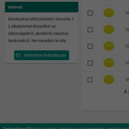
Hírlevél
T
Rendszeres időközönként, havonta 1-
2 alkalommal értesülhet az
T
újdonságokról, akciókról, hasznos
tanácsokról. Ne maradjon le róla.
T
Hírlevélre Feliratkozás
T
T
A 
Technoform Kft
Makita, Hikoki, Metabo márkakereskedés, gépkölcsönző