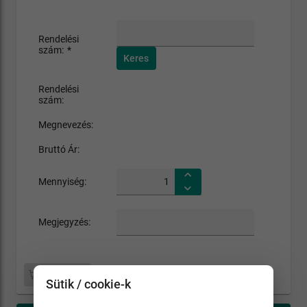
Rendelési
szám:
*
Keres
Rendelési
szám:
Megnevezés:
Bruttó Ár:
Mennyiség:
Megjegyzés:
Kosárba
Sütik / cookie-k