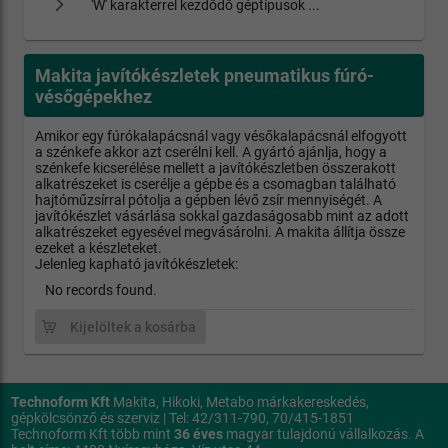
'W' karakterrel kezdődő géptípusok ...
Makita javítókészletek pneumatikus fúró-
vésőgépekhez
Amikor egy fúrókalapácsnál vagy vésőkalapácsnál elfogyott
a szénkefe akkor azt cserélni kell. A gyártó ajánlja, hogy a
szénkefe kicserélése mellett a javítókészletben összerakott
alkatrészeket is cserélje a gépbe és a csomagban található
hajtóműzsírral pótolja a gépben lévő zsír mennyiségét. A
javítókészlet vásárlása sokkal gazdaságosabb mint az adott
alkatrészeket egyesével megvásárolni. A makita állítja össze
ezeket a készleteket.
Jelenleg kapható javítókészletek:
No records found.
Kijelöltek a kosárba
Technoform Kft
Makita, Hikoki, Metabo márkakereskedés,
gépkölcsönző és szerviz | Tel: 42/311-790, 70/415-1851
Technoform Kft több mint
36 éves
magyar tulajdonú vállalkozás. A