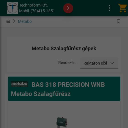
Technoform Kft.
shopping_cart
Mobil: (70)415-1851
Metabo
Metabo Szalagfűrész gépek
Rendezés:
Raktáron elöl
BAS 318 PRECISION WNB
Metabo Szalagfűrész