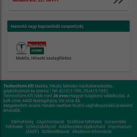
Aktuális ára:
227 689 Ft
Hasonló vagy kapcsolódó csoport(ok)
Makita, Hitachi szalagfűrész
Technoform Kft
Makita, Hikoki, Metabo márkakereskedés,
gépkölcsönző és szerviz | Tel: 42/311-790, 70/415-1851
Technoform Kft több mint
36 éves
magyar tulajdonú vállalkozás. A
bolt címe: 4400 Nyíregyháza, Víz utca 44.
Megjelenített áraink minden esetben bruttó végfelhasználói árakként
értendők.
Elérhetőség
|
Céginformáció
|
Szállítási feltételek
|
Garanciális
feltételek
|
Üzletszabályzat
|
Adatkezelési tájékoztató
|
Impresszum
(ÁSZF)
|
Sütibeállítások
|
Általános információ