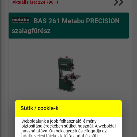
Aktuális ára:
224 790 Ft
BAS 261 Metabo PRECISION
szalagfűrész
Sütik / cookie-k
Weboldalunk a jobb felhasználói élmény
Vágásmagasság: 305/205 mm
biztosítása érdekében sütiket használ. A weboldal
használatával Ön beleegyezik és elfogadja az
adatkezelési tájékoztató
(az adat és süti -