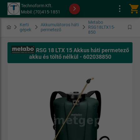
Technoform Kft.
shopping_cart
Mobil: (70)415-1851
Metabo
Kerti
Akkumulátoros háti
RSG18LTX15-
gépek
permetező
850
RSG 18 LTX 15 Akkus háti permetező
akku és töltő nélkül - 602038850