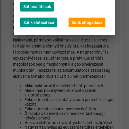
díszkertről. A fokozatmentesen szabályozható nyomás 1-
Sütibeállítások
3 bar között és a permet/sugár közötti átváltás
garantálja a tökéletes alkalmazkodást a különböző
feladatokhoz. Az önvezérlő elektromos rendszer és a
Sütik elutasítása
Sütik elfogadása
beépített szűrők védelmet nyújtanak a hosszú élettartam
és a megbízható működés érdekében. Az ergonomikus
kialakítású, párnázott vállpántokkal ellátott 15 literes
tartály, valamint a könnyű önsúly (4,0 kg) hozzájárul a
fáradságmentes munkavégzéshez. A nagy töltőnyílás
egyszerűvé teszi az utántöltést, a praktikus tárolási
megoldások pedig megkönnyítik a gép elhelyezését
munka után. Fedezze fel az akkumulátoros szabadság
előnyeit a Metabo RSG 18 LTX 15 háti permetezővel!
Akkumulátorral üzemeltetett háti permetező
Alakalmas növényvédő és erősítő szerek
kijutattásához
Fokozatmentesen szabályozható permet és sugár
között
Fokozatmentes munkanyomás beállítás
Önszabályzó elektromos rendszer biztonsági
hővédelemmel
Hosszú élettartamá szivattyú beépített szűrőkkel
Nagy tartálynyílás az egyszerű feltöltés érdekében