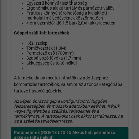
Egyszerű könnyű tisztíthatóság
Ergonómikus alakú tartály és párnázott vállöv
Pratikus könnyű tárolhatóság a kialakított
markolati mélyedéseknek köszönhetően
4 óra üzemidői idő 1,5 bar/2,0Ah akksik esetén
Géppel szállított tartozékok
Kézi szelep
Tömlővezeték (1,3M)
Permetező cső (700mm)
Szabályozó fúvóka (1,7 mm)
akkuegység és töltő nélkül
A termékoldalon megtekinthetők az adott géphez
kompatibilis tartozékok, valamint az azonos kategóriába
tartozó hasonló gépek is.
Az képen ábrázolt gép a konfigurációtól függően
felszereltségben és műszaki adatokban eltérhet. Kérjük,
vegye figyelembe a szállítási terjedelmet és a
termékleírást. A tartozékokat csak akkor tartalmazza, ha
az a szállítási terjedelem része.
Paraméterek
(RSG 18 LTX 15
Akkus háti permetező
akku és töltő nélkül)