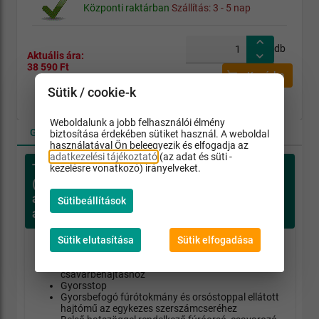
Központi raktárban
Szállítás: 3 - 5 nap
db
Aktuális ára:
38 590 Ft
Kosárba
Sütik / cookie-k
Weboldalunk a jobb felhasználói élmény
Gépadatok
Jótállás
Tartozékok
biztosítása érdekében sütiket használ. A weboldal
használatával Ön beleegyezik és elfogadja az
adatkezelési tájékoztató
(az adat és süti -
Termékleírás
kezelésre vonatkozó) irányelveket.
(MetaboPOWERMAXXBSBASIC 12 Voltos
akkus fúró-csavarozó (2x2,0Ah Li-ion
Sütibeállítások
akkuval))
Sütik elutasítása
Sütik elfogadása
Variospeed (V) elektronika
Kétfokozatú hajtómű fúráshoz és
csavarbehajtáshoz
Gyorsstop
Gyorsbefogó fúrótokmány és orsóstoppal ellátott
hajtómű az egykezes szerszámcseréhez