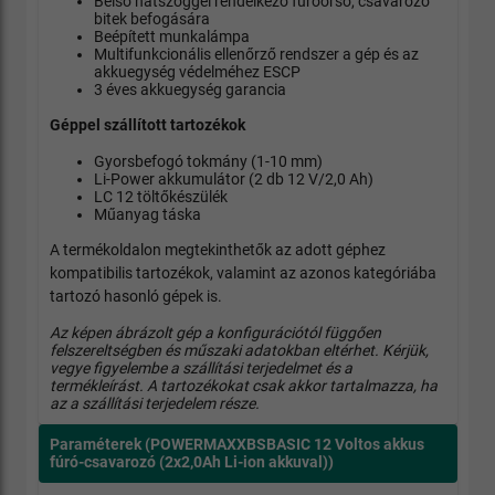
Belső hatszöggel rendelkező fúróorsó, csavarozó
bitek befogására
Beépített munkalámpa
Multifunkcionális ellenőrző rendszer a gép és az
akkuegység védelméhez ESCP
3 éves akkuegység garancia
Géppel szállított tartozékok
Gyorsbefogó tokmány (1-10 mm)
Li-Power akkumulátor (2 db 12 V/2,0 Ah)
LC 12 töltőkészülék
Műanyag táska
A termékoldalon megtekinthetők az adott géphez
kompatibilis tartozékok, valamint az azonos kategóriába
tartozó hasonló gépek is.
Az képen ábrázolt gép a konfigurációtól függően
felszereltségben és műszaki adatokban eltérhet. Kérjük,
vegye figyelembe a szállítási terjedelmet és a
termékleírást. A tartozékokat csak akkor tartalmazza, ha
az a szállítási terjedelem része.
Paraméterek
(POWERMAXXBSBASIC
12 Voltos akkus
fúró-csavarozó (2x2,0Ah Li-ion akkuval))