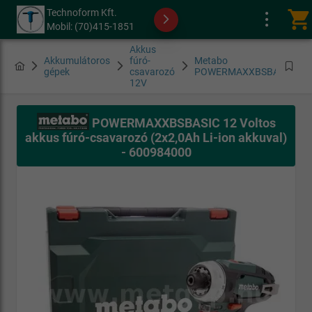
Technoform Kft.
shopping_cart
Mobil: (70)415-1851
Akkus
Akkumulátoros
fúró-
Metabo
gépek
csavarozó
POWERMAXXBSBASIC
12V
POWERMAXXBSBASIC 12 Voltos
akkus fúró-csavarozó (2x2,0Ah Li-ion akkuval)
- 600984000