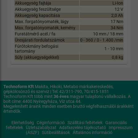
Akkuegység fajtája
Li-Ion
Akkuegység feszültsége
12 V
Akkuegység kapacitása
2,0 Ah
Max. forgatónyomaték, lágy
17 Nm
Max. forgatónyomaték, kemény
34 Nm
Furatátmérő acél / fa
10 mm / 18 mm
Üresjárati fordulatszámok
0 - 360 / 0 - 1.400 /min
Fúrótokmány befogási
1 - 10 mm
tartomány
Súly (akkuegységekkel)
0,8 kg
Technoform Kft
Makita, Hikoki, Metabo márkakereskedés,
gépkölcsönző és szerviz | Tel: 42/311-790, 70/415-1851
Technoform Kft több mint
36 éves
magyar tulajdonú vállalkozás. A
bolt címe: 4400 Nyíregyháza, Víz utca 44.
Megjelenített áraink minden esetben bruttó végfelhasználói árakként
értendők.
Elérhetőség
|
Céginformáció
|
Szállítási feltételek
|
Garanciális
feltételek
|
Üzletszabályzat
|
Adatkezelési tájékoztató
|
Impresszum
(ÁSZF)
|
Sütibeállítások
|
Általános információ