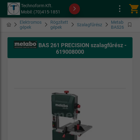
Technoform Kft.
shopping_cart
Mobil: (70)415-1851
Elektromos
Rögzített
Metabo
Szalagfűrész
gépek
gépek
BAS261
BAS 261 PRECISION szalagfűrész -
619008000