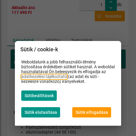
db
Aktuális ára:
117 490 Ft
Kosárba
Gépadatok
Jótállás
Tartozékok
Sütik / cookie-k
Termékleírás (MetaboBAS 261 PRECISION
szalagfűrész)
Weboldalunk a jobb felhasználói élmény
biztosítása érdekében sütiket használ. A weboldal
használatával Ön beleegyezik és elfogadja az
adatkezelési tájékoztató
(az adat és süti -
Nagy precizításu és stabil gép a legmagasabb
kezelésre vonatkozó) irányelveket.
vágásminőségre
Gondozásmentes halk indukciós motor
motorfékkel és túlterhelés elleni védelemmel
Sütibeállítások
szerszám nélkül beállítható alsó és felső precíziós
HSS háromgörgős lapvezetés
Sütik elutasítása
Sütik elfogadása
Géppel szállított tartozékok
A6 univerzális szalagfűrészlap
Párhuzamvezető szögütköző
elszívóadapter (44 58 100)