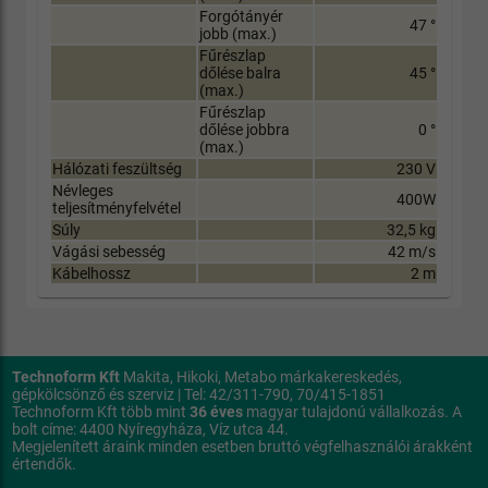
Forgótányér
47 °
jobb (max.)
Fűrészlap
dőlése balra
45 °
(max.)
Fűrészlap
dőlése jobbra
0 °
(max.)
Hálózati feszültség
230 V
Névleges
400W
teljesítményfelvétel
Súly
32,5 kg
Vágási sebesség
42 m/s
Kábelhossz
2 m
Technoform Kft
Makita, Hikoki, Metabo márkakereskedés,
gépkölcsönző és szerviz | Tel: 42/311-790, 70/415-1851
Technoform Kft több mint
36 éves
magyar tulajdonú vállalkozás. A
bolt címe: 4400 Nyíregyháza, Víz utca 44.
Megjelenített áraink minden esetben bruttó végfelhasználói árakként
értendők.