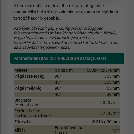
A termékoldalon megtekinthetők az adott géphez
kompatibilis tartozékok, valamint az azonos kategóriába
tartozó hasonló gépek is.
Az képen ábrázolt gép a konfigurációtól függően
felszereltségben és műszaki adatokban eltérhet. Kérjük,
vegye figyelembe a szállítási terjedelmet és a
termékleírást. A tartozékokat csak akkor tartalmazza, ha
az a szállítási terjedelem része.
Paraméterek
(BAS 261
PRECISION szalagfűrész)
Méretek
h x sz x m
530x470x840mm
Vágásszélesség
90°
305 mm
45°
205 mm
Vágásmélység
90°
65 mm
45°
36 mm
Üresjárati
5.000 /min
fordulatszám
Fordulatszám
3.750 /min
névleges terhelésnél
Fűrészlap
Ø 216 x 30 mm
Forgótányér bal
Állítás
47 °
(max.)