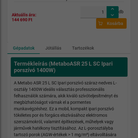
db
Aktuális ára:
144 690 Ft
Kosárba
Gépadatok
Jótállás
Tartozékok
Termékleírás (MetaboASR 25 L SC Ipari
porszívó 1400W)
A Metabo ASR 25 L SC Ipari porszívó száraz-nedves L-
osztály 1400W ideális választás professzionális
felhasználók számára, akik kiváló szívóteljesítményt és
megbízhatóságot várnak el a pormentes
munkavégzéshez. Ez a mobil, kompakt ipari porszívó
tökéletes por és forgács elszívásához elektromos
szerszámokról, valamint építkezések, műhelyek vagy
járművek hatékony tisztításához. Az L-porosztályba
tartozó porok (AGW-értékek > 1 mg/m³) eltávolítására