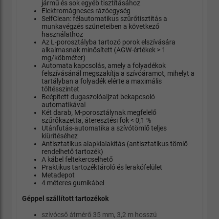
jármű és sok egyéb tisztításához
Elektromágneses rázóegység
SelfClean: félautomatikus szűrőtisztítás a
munkavégzés szüneteiben a következő
használathoz
Az L-porosztályba tartozó porok elszívására
alkalmasnak minősített (AGW-értékek > 1
mg/köbméter)
Automata kapcsolás, amely a folyadékok
felszívásánál megszakítja a szívóáramot, mihelyt a
tartályban a folyadék elérte a maximális
töltésszintet
Beépített dugaszolóaljzat bekapcsoló
automatikával
Két darab, M-porosztálynak megfelelő
szűrőkazetta, áteresztési fok < 0,1 %
Utánfutás-automatika a szívótömlő teljes
kiürítéséhez
Antisztatikus alapkialakítás (antisztatikus tömlő
rendelhető tartozék)
A kábel feltekercselhető
Praktikus tartozéktároló és lerakófelület
Metadepot
4 méteres gumikábel
Géppel szállított tartozékok
szívócső átmérő 35 mm, 3,2 m hosszú