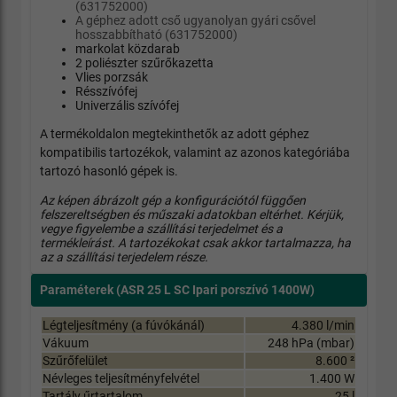
(631752000)
A géphez adott cső ugyanolyan gyári csővel
hosszabbítható (631752000)
markolat közdarab
2 poliészter szűrőkazetta
Vlies porzsák
Résszívófej
Univerzális szívófej
A termékoldalon megtekinthetők az adott géphez
kompatibilis tartozékok, valamint az azonos kategóriába
tartozó hasonló gépek is.
Az képen ábrázolt gép a konfigurációtól függően
felszereltségben és műszaki adatokban eltérhet. Kérjük,
vegye figyelembe a szállítási terjedelmet és a
termékleírást. A tartozékokat csak akkor tartalmazza, ha
az a szállítási terjedelem része.
Paraméterek
(ASR 25 L SC
Ipari porszívó 1400W)
Légteljesítmény (a fúvókánál)
4.380 l/min
Vákuum
248 hPa (mbar)
Szűrőfelület
8.600 ²
Névleges teljesítményfelvétel
1.400 W
Tartály űrtartalom
25 l