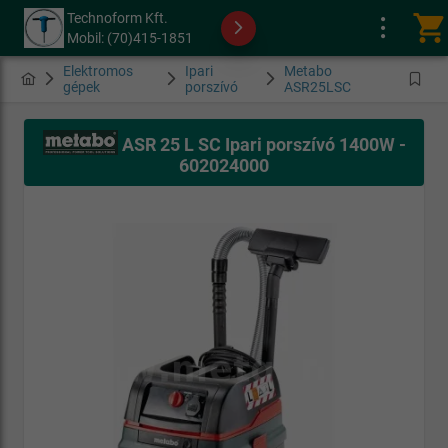
Technoform Kft.
shopping_cart
Mobil: (70)415-1851
Elektromos
Ipari
Metabo
gépek
porszívó
ASR25LSC
ASR 25 L SC Ipari porszívó 1400W -
602024000